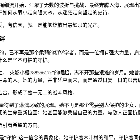
，从📘涓涓细流开始，汇聚了无数的波折与挑战，最终奔腾入海，
如何从弱小走向强大🌸，从迷茫走向坚定的史诗。
爱，有信念，就一定能够绽放出最耀眼的光芒。
绊
海中浮现的，已不再是那个柔弱的初💡学者，而是一位拥有强大力量
什么是坚不可摧的守护。
。“火影小樱78855617c”的崛起，离不开那些艰难的岁月。
生命的人。她的力量，并非凭空而来，而是通过日复一日的艰苦
结合，形成了独一无二的战斗风格。
7c”的力量得到了淋漓尽致的展现。她不再是那个需要别人保护的少
死的生命重新拉回；她甚至能够凭借自己的力量，与敌人正面抗
指引着希望的方向。
强大，更是“守护”这一信念的具象化。她守护着木叶村的和平，守护