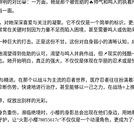
明的对比😀：一方面，她是那个被佐助的🔥帅气和鸣人的执着
当一面。
个日夜里，对她深深喜爱与关注的凝聚。它不仅仅是一个简单的标识
常常在关键时刻因为力量不足而陷入困境，甚至需要鸣人或佐助
是一种巨大的打击。正是这份不甘，这份对自身弱小的清晰认知，
她渴望得到佐助的认可，渴望与鸣人并肩作战，但📌现实的残酷
志。她开始明白，真正的强大，不仅仅是体现在华丽的忍术或是
术的专注与精进。在那个以战斗为主流的忍者世界，医疗忍者往往扮演
诊断伤势，快速地进行治疗，甚至能够以一己之力，在战场⭐上
界，绽放出别样的光彩。
身负重伤，濒临绝境时，小樱的身影总会出现在他们身边，用她
护，让“火影小樱78855617c”不仅仅是一个动漫角色，更成