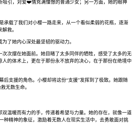
所吸引，对爱❤️情充满憧憬的普通少女；另一方面，她的眼神
，更是承载了我们对小樱一路走来，从一个看似柔弱的花瓶，逐渐
来解救。
成为了她内心深处最坚韧的驱动力。
一次次摆在她面前。她目睹了太多同伴的牺牲，感受了太多的无
惊人的体术上，更在于那份永不放弃的决心，在于那份在绝境中
着幕后支援的角色。小樱却将这份“支援”发挥到了极致。她跟随
挽救无数生命。
那双温暖而有力的手，传递着希望与力量。她的存在，就像一道
为了一种精神的象征，激励着无数人在现实生活中，去勇敢面对挑