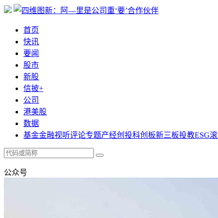
首页
快讯
要闻
股市
新股
信披+
公司
港美股
数据
基金
金融
视听
评论
专题
产经
创投
科创板
新三板
投教
ESG
滚
公众号