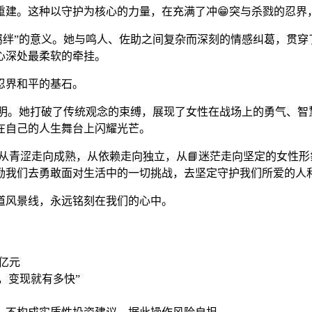
重建。这种以守护为核心的力量，在充满了冲😁突与杀戮的忍界
绘了“羁绊”的意义。她与鸣人、佐助之间复杂而深刻的情感纠葛，
心深处最柔软的牵挂。
忍界和平的基石。
一次有力证明。她打破了传统观念的束缚，展现了女性在战场上的勇
在自己的人生舞台上闪耀光芒。
到了一个从青涩走向成熟，从依赖走向独立，从📘迷茫走向坚定的女
励我们去勇敢面对生活中的一切挑战，去坚定守护我们所爱的人
道风景线，永远铭刻在我们的心中。
3亿元
快，变现就有多快”