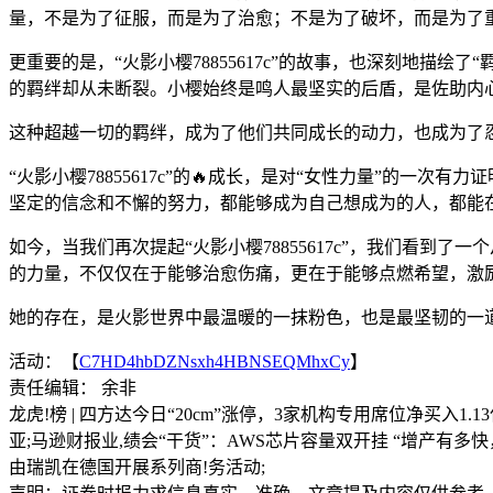
量，不是为了征服，而是为了治愈；不是为了破坏，而是为了
更重要的是，“火影小樱78855617c”的故事，也深刻地描
的羁绊却从未断裂。小樱始终是鸣人最坚实的后盾，是佐助内
这种超越一切的羁绊，成为了他们共同成长的动力，也成为了
“火影小樱78855617c”的🔥成长，是对“女性力量”的
坚定的信念和不懈的努力，都能够成为自己想成为的人，都能
如今，当我们再次提起“火影小樱78855617c”，我们看
的力量，不仅仅在于能够治愈伤痛，更在于能够点燃希望，激
她的存在，是火影世界中最温暖的一抹粉色，也是最坚韧的一
活动：【
C7HD4hbDZNsxh4HBNSEQMhxCy
】
责任编辑： 余非
龙虎!榜 | 四方达今日“20cm”涨停，3家机构专用席位净买入1.1
亚;马逊财报业,绩会“干货”：AWS芯片容量双开挂 “增产有多
由瑞凯在德国开展系列商!务活动;