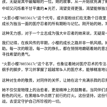
孩，无疑是其中最耀眼的一位。她的故事，从一开始就充满了鲜
中却又闪烁着不甘平庸的🔥光芒，渴望变得更强，渴望能够独
“火影小樱78855617c”这个代号，或许是粉丝们在无数
成长为独当一面的医疗忍者的所有期盼与记忆。刚开始的她，
这种无力感，对于一个立志成为强大🌸忍者的她来说，无疑
我们记得，在疾风传的早期，小樱的成长之路并非一帆风顺。
助。每一次的眼泪，每一次的挣扎，都在悄悄地磨砺着她的意
寻找希望的勇气。
“火影小樱78855617c”这个名字，也象征着她对医疗忍
纲手的脚步，学习并掌握了超越常📝人的医疗术，能够精准地
这种对生命的敬畏，对同伴的关怀，让她在这个充满杀戮的忍
她不仅仅是物理上的治愈者，更是精神上的鼓舞者。当同伴们
粉色的闪光，在黑暗📝中点燃了前行的灯火。这份坚持，这份守
战，去坚定守护自己所珍视的一切。