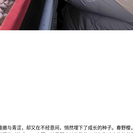
着稚嫩与青涩，却又在不经意间，悄然埋下了成长的种子。春野樱