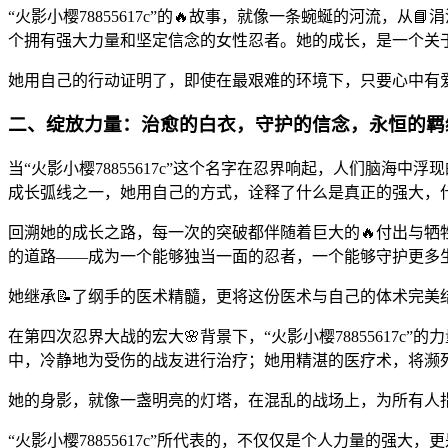
“火影小樱78855617c”的🔥故事，就像一条蜿蜒的河流
个拥有强大力量和坚定信念的女性忍者。她的成长，是一个关于
她用自己的行动证明了，即使在最艰难的环境下，只要心中有
二、绽放力量：治愈的白衣，守护的信念，永恒的羁
当“火影小樱78855617c”这个名字在忍界响起，人们脑
成长弧线之一，她用自己的方式，诠释了什么是真正的强大，
回溯她的成长之路，每一次的突破都伴随着巨大的🔥付出与牺牲
的道路——成为一个能够独当一面的忍者，一个能够守护更多
她继承📝了纲手的医术精髓，更将这份医术与自己的体术完美
在第四次忍界大战的宏大🌸背景下，“火影小樱7885561
中，冷静地为受伤的战友进行治疗；她用精湛的医疗术，将濒
她的身影，就像一盏明亮的灯塔，在混乱的战场上，为所有人
“火影小樱78855617c”所代表的，不仅仅是个人力量的