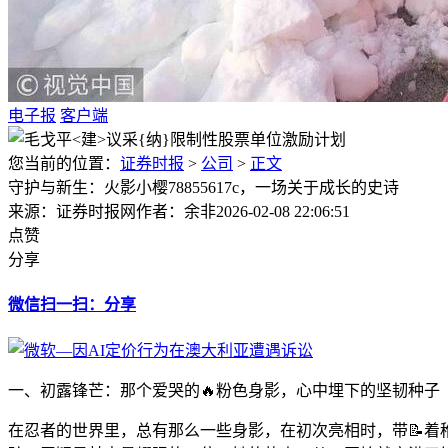
电子报
客户端
您当前的位置：
证券时报
>
公司
>
正文
守护与新生：火影小樱78855617c，一场关于成长的史诗
来源：证券时报网
作者：余非
2026-02-08 22:06:51
点赞
分享
微信扫一扫：分享
一、初露锋芒：那个爱哭的🔥粉色身影，心中埋下的坚韧种子
在忍者的世界里，总有那么一些身影，在初次亮相时，带📝