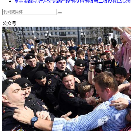
基金
金融
视听
评论
专题
产经
创投
科创板
新三板
投教
ESG
滚
公众号