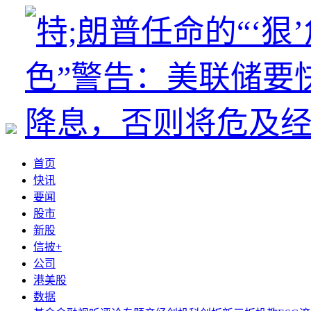
首页
快讯
要闻
股市
新股
信披+
公司
港美股
数据