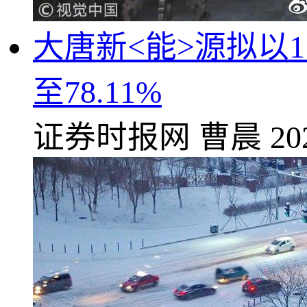
大唐新<能>源拟以
至78.11%
证券时报网
曹晨
20